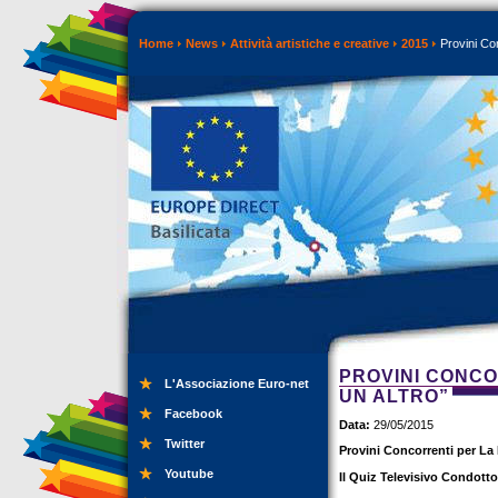
Home
News
Attività artistiche e creative
2015
Provini Con
PROVINI CONCO
L'Associazione Euro-net
UN ALTRO”
Facebook
Data:
29/05/2015
Twitter
Provini Concorrenti per La
Youtube
Il Quiz Televisivo Condott