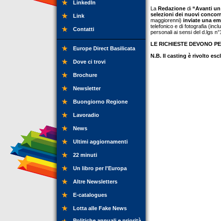
LinkedIn
La
Redazione
di
“Avanti un
selezioni dei nuovi concorr
Link
maggiorenni)
inviate una em
telefonico e di fotografia (inc
Contatti
personali ai sensi del d.lgs n
LE RICHIESTE DEVONO PE
Europe Direct Basilicata
N.B. Il casting è rivolto es
Dove ci trovi
Brochure
Newsletter
Buongiorno Regione
Lavoradio
News
Ultimi aggiornamenti
22 minuti
Un libro per l'Europa
Altre Newsletters
E-catalogues
Lotta alle Fake News
Politiche annuali e priorità