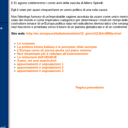
Il 31 agosto celebreremo i cento anni della nascita di Altiero Spinelli.
Egli è stato per quasi cinquant'anni un uomo politico di una sola causa.
Non l'ideologo fumoso di un'improbabile ragione assoluta da usare come unico metro di
stato del mondo e come imperativo categorico per determinare i modi ed i tempi delle
costruttore tenace di un'Europa politica nata nel radicalismo democratico che serpegg
nazi-fascismo e proiettata verso il futuro di un pianeta globalizzato e di un continente
ta
Sito web:
http://ec.europa.eu/italia/newsletter/15_giorni/113bfe3890a.html
•
Lo scenario
•
La politica estera Italiana e le prossime sfide europee
•
L’Europa cerca sé stessa anche sul piano esterno
•
Non disattivare più il cellulare all'esteroterotero
•
Le istituzioni dell'UEUEUE
•
Game, set and matchchch
•
appuntamenti e segnalazioni 1
•
appuntamenti e segnalazioni 2
•
appuntamenti e segnalazioni 3
Pagina precedente
orità