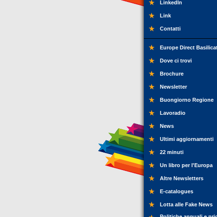
LinkedIn
Link
Contatti
Europe Direct Basilica
Dove ci trovi
Brochure
Newsletter
Buongiorno Regione
Lavoradio
News
Ultimi aggiornamenti
22 minuti
Un libro per l'Europa
Altre Newsletters
E-catalogues
Lotta alle Fake News
Politiche annuali e pri