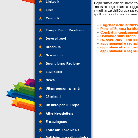
LinkedIn
Dopo l'abolizione del nome "cos
"ministro degli esteri" e "legg
Link
cittadinanza dell'Europa sareb
quelle nazionali avevano annun
Contatti
•
L’agenda delle istituzio
•
Perchè l'Europa ha bi
Europe Direct Basilicata
•
Combatti i cambiamenti
•
Domande sull'Europa? 
Dove ci trovi
•
ROSSEL 2007 - The Ro
•
appuntamenti e segnal
Brochure
•
appuntamenti e segnal
•
appuntamenti e segnal
Newsletter
Buongiorno Regione
Lavoradio
News
Ultimi aggiornamenti
22 minuti
Un libro per l'Europa
Altre Newsletters
E-catalogues
Lotta alle Fake News
Politiche annuali e priorità