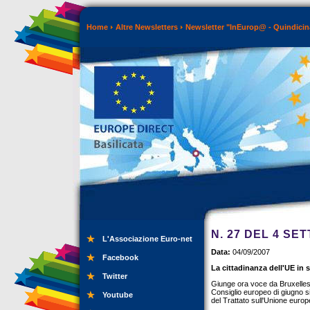
Home
Altre Newsletters
Newsletter "InEurop@ - Quindicin
N. 27 DEL 4 SE
L'Associazione Euro-net
Data:
04/09/2007
Facebook
La cittadinanza dell'UE in 
Twitter
Giunge ora voce da Bruxelles ch
Consiglio europeo di giugno si
Youtube
del Trattato sull'Unione europ