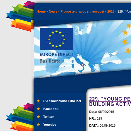
Home
News
Proposte di progetti europei
2015
229. “You
229. “YOUNG P
L'Associazione Euro-net
BUILDING ACTIV
Facebook
Data:
08/09/2015
Twitter
NR.:
229
Youtube
DATA:
08.09.2015