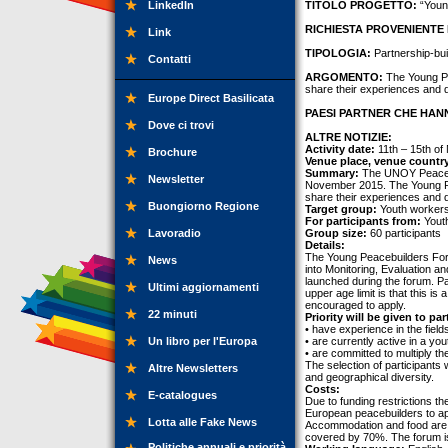
LinkedIn
TITOLO PROGETTO:
“Youn
RICHIESTA PROVENIENTE 
Link
TIPOLOGIA:
Partnership-buil
Contatti
ARGOMENTO:
The Young Pe
share their experiences and
Europe Direct Basilicata
PAESI PARTNER CHE HANN
Dove ci trovi
ALTRE NOTIZIE:
Activity date:
11th – 15th o
Brochure
Venue place, venue countr
Summary:
The UNOY Peacebui
Newsletter
November 2015. The Young Pea
share their experiences and
Buongiorno Regione
Target group:
Youth workers,
For participants from:
Youth
Lavoradio
Group size:
60 participants
Details:
The Young Peacebuilders Foru
News
into Monitoring, Evaluation 
launched during the forum. Pa
Ultimi aggiornamenti
upper age limit is that this
encouraged to apply.
22 minuti
Priority will be given to pa
• have experience in the field
Un libro per l'Europa
• are currently active in a yo
• are committed to multiply th
The selection of participants
Altre Newsletters
and geographical diversity.
Costs:
E-catalogues
Due to funding restrictions t
European peacebuilders to app
Lotta alle Fake News
Accommodation and food are fu
covered by 70%. The forum i
Politiche annuali e priorità