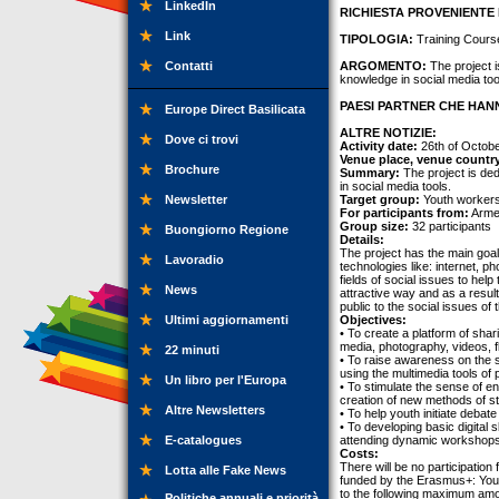
LinkedIn
RICHIESTA PROVENIENTE 
Link
TIPOLOGIA:
Training Cours
Contatti
ARGOMENTO:
The project is
knowledge in social media too
PAESI PARTNER CHE HANN
Europe Direct Basilicata
ALTRE NOTIZIE:
Dove ci trovi
Activity date:
26th of Octob
Venue place, venue countr
Brochure
Summary:
The project is ded
in social media tools.
Newsletter
Target group:
Youth workers
For participants from:
Armen
Group size:
32 participants
Buongiorno Regione
Details:
The project has the main goal 
Lavoradio
technologies like: internet, p
fields of social issues to hel
News
attractive way and as a resul
public to the social issues of
Ultimi aggiornamenti
Objectives:
• To create a platform of sha
media, photography, videos, fl
22 minuti
• To raise awareness on the s
using the multimedia tools o
Un libro per l'Europa
• To stimulate the sense of e
creation of new methods of st
Altre Newsletters
• To help youth initiate debat
• To developing basic digital 
E-catalogues
attending dynamic workshops 
Costs:
There will be no participatio
Lotta alle Fake News
funded by the Erasmus+: Yout
to the following maximum amo
Politiche annuali e priorità