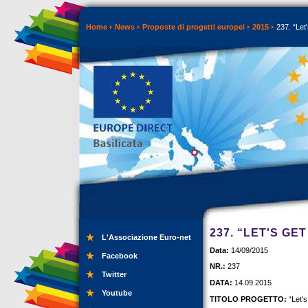
Home
News
Proposte di progetti europei
2015
237. “Let'
237. “LET'S GE
L'Associazione Euro-net
Data:
14/09/2015
Facebook
NR.:
237
Twitter
DATA:
14.09.2015
Youtube
TITOLO PROGETTO:
“Let's