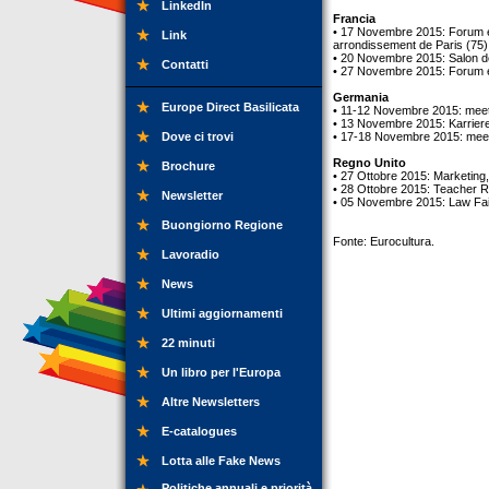
LinkedIn
Francia
• 17 Novembre 2015: Forum em
Link
arrondissement de Paris (75)
• 20 Novembre 2015: Salon de 
Contatti
• 27 Novembre 2015: Forum em
Germania
Europe Direct Basilicata
• 11-12 Novembre 2015: mee
• 13 Novembre 2015: Karrier
Dove ci trovi
• 17-18 Novembre 2015: me
Regno Unito
Brochure
• 27 Ottobre 2015: Marketin
• 28 Ottobre 2015: Teacher R
Newsletter
• 05 Novembre 2015: Law Fai
Buongiorno Regione
Fonte: Eurocultura.
Lavoradio
News
Ultimi aggiornamenti
22 minuti
Un libro per l'Europa
Altre Newsletters
E-catalogues
Lotta alle Fake News
Politiche annuali e priorità