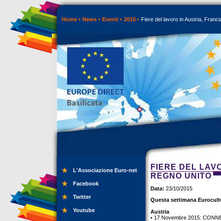
Home
News
Eventi
2015
Fiere del lavoro in Austria, Fran
FIERE DEL LAV
L'Associazione Euro-net
REGNO UNITO
Facebook
Data:
23/10/2015
Twitter
Questa settimana Eurocultu
Youtube
Austria
• 17 Novembre 2015: CONNECT