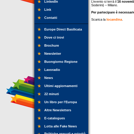
LinkedIn
L’evento si terrà il
16 novemb
Soderini) – Milano.
Link
Per partecipare è necessario
Contatti
Scarica la
locandina
.
Europe Direct Basilicata
Dove ci trovi
Brochure
Newsletter
Buongiorno Regione
Lavoradio
News
Ultimi aggiornamenti
22 minuti
Un libro per l'Europa
Altre Newsletters
E-catalogues
Lotta alle Fake News
Politiche annuali e priorità