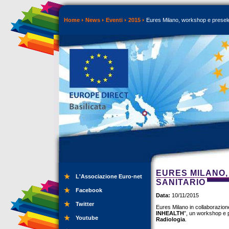
Home
News
Eventi
2015
Eures Milano, workshop e preselez
EURES MILANO,
L'Associazione Euro-net
SANITARIO
Facebook
Data:
10/11/2015
Twitter
Eures Milano in collaborazion
INHEALTH
”, un workshop e p
Youtube
Radiologia
.