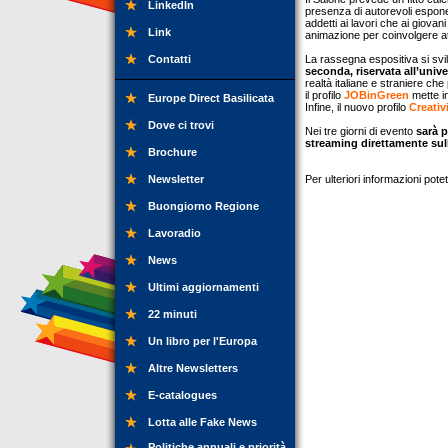
LinkedIn
presenza di autorevoli esponent
addetti ai lavori che ai giovan
Link
animazione per coinvolgere att
Contatti
La rassegna espositiva si svi
seconda, riservata all’unive
realtà italiane e straniere ch
il profilo
JOBinGreen
mette in
Europe Direct Basilicata
Infine, il nuovo profilo
Creati
Dove ci trovi
Nei tre giorni di evento
sarà 
streaming direttamente su
Brochure
Newsletter
Per ulteriori informazioni pot
Buongiorno Regione
Lavoradio
News
Ultimi aggiornamenti
22 minuti
Un libro per l'Europa
Altre Newsletters
E-catalogues
Lotta alle Fake News
Politiche annuali e priorità