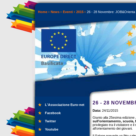
Home
News
Eventi
2015
26 - 28 Novembre: JOB&Orienta
26 - 28 NOVEM
L'Associazione Euro-net
Data:
24/11/2015
Facebook
Giunto alla 25esima edizione
Twitter
sull’orientamento, scuola,
privilegiato tra il visitatore e
all’orientamento dei giovani.
Youtube
Il Salone prevede un fitto cal