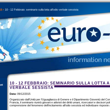
15
10 - 12 Febbraio: seminario sulla lotta all’odio verbale sessista
10 - 12 FEBBRAIO: SEMINARIO SULLA LOTTA A
net
VERBALE SESSISTA
Data:
09/12/2015
Organizzato dall’Unità per l’Uguaglianza di Genere e il Dipartimento Gioventù del Co
Francia, il seminario riunirà giovani e attivisti dei diritti umani, ricercatori e decisori po
comprensione del fenomeno dell’incitamento all’odio sessista ed individuare risposte 