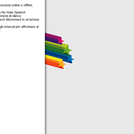
ssista online e offline,
gna No Hate Speech
enti di rilievo;
 Speech Movement in un’azione
i ostacoli per affrontare al
.