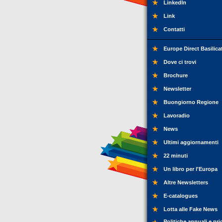
LinkedIn
Link
Contatti
Europe Direct Basilica
Dove ci trovi
Brochure
Newsletter
Buongiorno Regione
Lavoradio
News
Ultimi aggiornamenti
22 minuti
Un libro per l'Europa
Altre Newsletters
E-catalogues
Lotta alle Fake News
Politiche annuali e pri