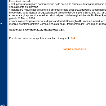
Il seminario intende:
• sviluppare una migliore comprensione delle cause, le forme e i destinatari dell’odio se
specialmente sui giovani;
• individuare misure per prevenire e affrontare l’odio sessista attraverso la campa
Movement, la Strategia sull’Uguaglianza di Genere del Consiglio d’Europa ed altri strum
• preparare gli approcci e le azioni principali per mobilitare gli attivisti del No Hate
globale l’8 Marzo 2016;
• promuovere l’implementazione degli standard del Consiglio d’Europa ed individuare gl
ta
meglio il problema dell’odio verbale sessista negli Stati membri del Consiglio d’Europa
Scadenza: 6 Gennaio 2016, mezzanotte CET.
Per ulteriori informazioni potete consultare il seguente
link
.
Pagina precedente
orità