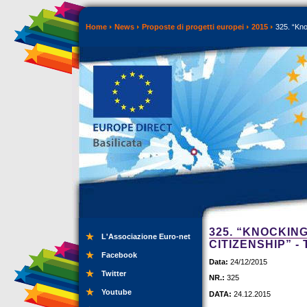
Home
News
Proposte di progetti europei
2015
325. “Kno
325. “KNOCKIN
L'Associazione Euro-net
CITIZENSHIP” -
Facebook
Data:
24/12/2015
Twitter
NR.:
325
Youtube
DATA:
24.12.2015