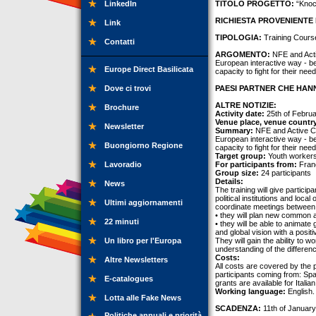
LinkedIn
TITOLO PROGETTO:
“Knock
RICHIESTA PROVENIENTE 
Link
TIPOLOGIA:
Training Cours
Contatti
ARGOMENTO:
NFE and Activ
European interactive way - be 
Europe Direct Basilicata
capacity to fight for their nee
Dove ci trovi
PAESI PARTNER CHE HANN
ALTRE NOTIZIE:
Brochure
Activity date:
25th of Februa
Venue place, venue countr
Newsletter
Summary:
NFE and Active Cit
European interactive way - be 
Buongiorno Regione
capacity to fight for their nee
Target group:
Youth workers
Lavoradio
For participants from:
Franc
Group size:
24 participants
Details:
News
The training will give partici
political institutions and loca
Ultimi aggiornamenti
coordinate meetings between
• they will plan new common ac
22 minuti
• they will be able to animat
and global vision with a posit
Un libro per l'Europa
They will gain the ability to w
understanding of the differen
Costs:
Altre Newsletters
All costs are covered by the p
participants coming from: Sp
E-catalogues
grants are available for Italian
Working language:
English.
Lotta alle Fake News
SCADENZA:
11th of January
Politiche annuali e priorità