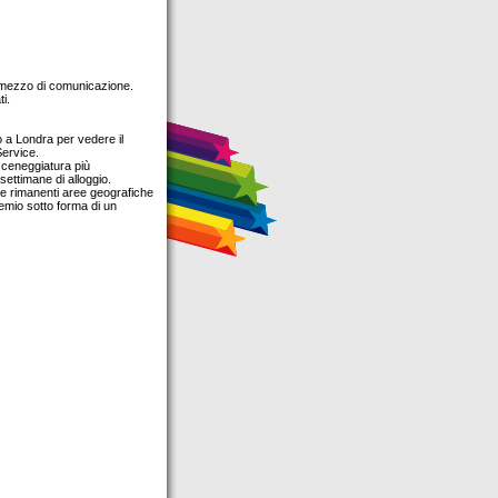
n mezzo di comunicazione.
i.
o a Londra per vedere il
Service.
 sceneggiatura più
ettimane di alloggio.
elle rimanenti aree geografiche
emio sotto forma di un