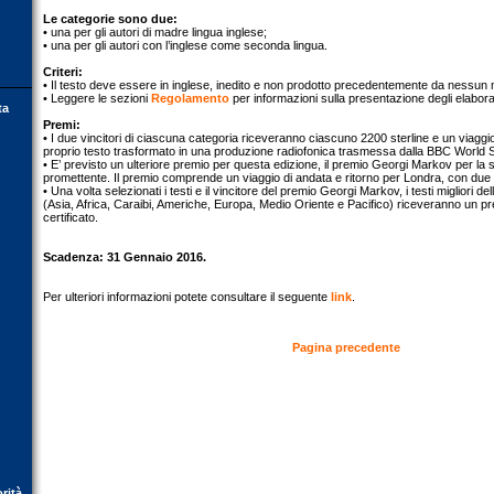
Le categorie sono due:
• una per gli autori di madre lingua inglese;
• una per gli autori con l’inglese come seconda lingua.
Criteri:
• Il testo deve essere in inglese, inedito e non prodotto precedentemente da nessu
• Leggere le sezioni
Regolamento
per informazioni sulla presentazione degli elaborat
ta
Premi:
• I due vincitori di ciascuna categoria riceveranno ciascuno 2200 sterline e un viaggi
proprio testo trasformato in una produzione radiofonica trasmessa dalla BBC World 
• E’ previsto un ulteriore premio per questa edizione, il premio Georgi Markov per la
promettente. Il premio comprende un viaggio di andata e ritorno per Londra, con due s
• Una volta selezionati i testi e il vincitore del premio Georgi Markov, i testi migliori d
(Asia, Africa, Caraibi, Americhe, Europa, Medio Oriente e Pacifico) riceveranno un pr
certificato.
Scadenza: 31 Gennaio 2016.
Per ulteriori informazioni potete consultare il seguente
link
.
Pagina precedente
orità