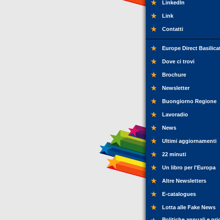
LinkedIn
Link
Contatti
Europe Direct Basilica
Dove ci trovi
Brochure
Newsletter
Buongiorno Regione
Lavoradio
News
Ultimi aggiornamenti
22 minuti
Un libro per l'Europa
Altre Newsletters
E-catalogues
Lotta alle Fake News
Politiche annuali e pri