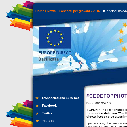
Home
News
Concorsi per giovani
2016
#CedefopPhotoA
#CEDEFOPPHO
L'Associazione Euro-net
Data:
08/03/2016
Facebook
Il CEDEFOP, Centro Europeo p
Twitter
fotografico dal tema "Youth
giovani vedono se stessi ne
Youtube
I partecipanti, che devono ess
esperienza educativa e di fo