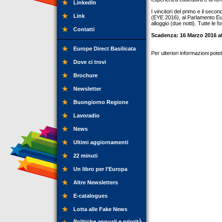
LinkedIn
I vincitori del primo e il sec
Link
(EYE 2016), al Parlamento Eur
alloggio (due notti). Tutte le
Contatti
Scadenza: 16 Marzo 2016 al
Europe Direct Basilicata
Per ulteriori informazioni pot
Dove ci trovi
Brochure
Newsletter
Buongiorno Regione
Lavoradio
News
Ultimi aggiornamenti
22 minuti
Un libro per l'Europa
Altre Newsletters
E-catalogues
Lotta alle Fake News
Politiche annuali e priorità