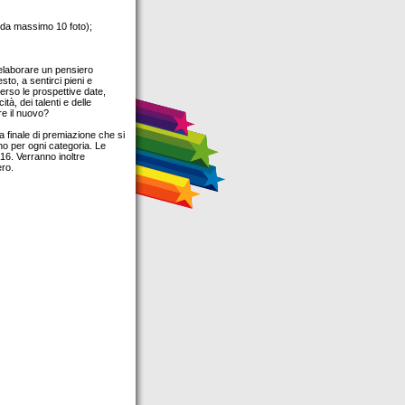
 da massimo 10 foto);
d elaborare un pensiero
esto, a sentirci pieni e
erso le prospettive date,
à, dei talenti e delle
re il nuovo?
a finale di premiazione che si
no per ogni categoria. Le
16. Verranno inoltre
ro.