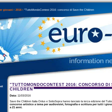
er giovani
2016
"TuttoMondoContest 2016: concorso di Save the Children
"TUTTOMONDOCONTEST 2016: CONCORSO DI 
net
CHILDREN
Data:
11/03/2016
Save the Children Italia Onlus e SottoSopra hanno lanciato la terza edizione del Tut
concorso artistico a tema per audiovisivi, fotografia e scrittura per tutti i giovan
a 21 anni.