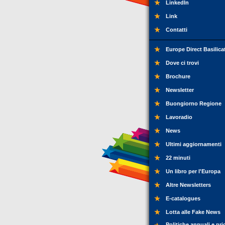
LinkedIn
Link
Contatti
Europe Direct Basilica
Dove ci trovi
Brochure
Newsletter
Buongiorno Regione
Lavoradio
News
Ultimi aggiornamenti
22 minuti
Un libro per l'Europa
Altre Newsletters
E-catalogues
Lotta alle Fake News
Politiche annuali e pri