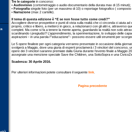
Tre le categorie
in concorso:
•
Audiovisivo
(cortometraggio o audio-documentario della durata max di 15 minuti);
•
Fotografia
singole foto (per un massimo di 10) o reportage fotografico ( composto
•
Narrazione
(max 2 cartelle).
Il tema di questa edizione è “E se non fosse tutto come credi?”
Accogliere diverse prospettive e punti di vista sulla realtà che ci circonda ci aiuta a
proprio, critico e libero, a metterci in gioco, a relazionarci con gli altri e, attraverso qu
ta
completi. Ma come si fa a tenere la mente aperta, guardando la realtà non solo attrav
scardinando i pregiudizi? L’apprendimento, la sperimentazione, lo sviluppo delle capacit
aspirazioni – in una parola l’”educazione”– possono essere utili strumenti per scorge
Le 5 opere finaliste per ogni categoria verranno presentate in occasione della giornat
svolgerà a Maggio, dove una giuria di esperti proclamerà i 3 vincitori del concorso, u
opere dei 3 vincitori saranno premiate dalla Giuria durante l’evento finale a Maggio 20
assegnate una menzione speciale Save the Children, una SottoSopra e una CivicoZe
Scadenza: 30 Aprile 2016.
Per ulteriori informazioni potete consultare il seguente
link
.
Pagina precedente
orità