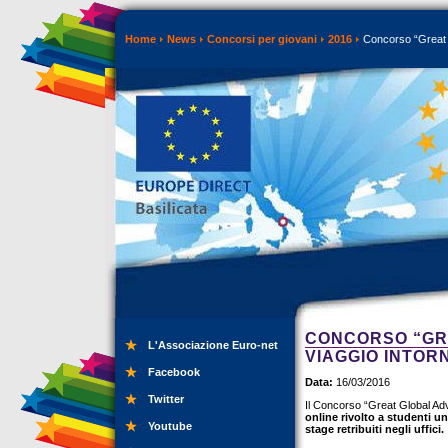
Home
News
Concorsi per giovani
2016
Concorso “Great G
CONCORSO “GRE
L'Associazione Euro-net
VIAGGIO INTOR
Facebook
Data:
16/03/2016
Twitter
Il Concorso “Great Global Adv
online rivolto a studenti u
Youtube
stage retribuiti negli uffici.