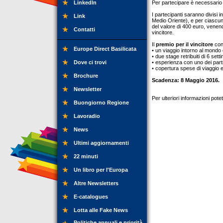
LinkedIn
Per partecipare è necessario 
I partecipanti saranno divisi 
Link
Medio Oriente), e per ciascun
del valore di 400 euro, venen
Contatti
vincitore.
Il
premio per il vincitore
con
Europe Direct Basilicata
• un viaggio intorno al mondo
• due stage retribuiti di 6 setti
Dove ci trovi
• esperienza con uno dei part
• copertura spese di viaggio 
Brochure
Scadenza: 8 Maggio 2016.
Newsletter
Per ulteriori informazioni pot
Buongiorno Regione
Lavoradio
News
Ultimi aggiornamenti
22 minuti
Un libro per l'Europa
Altre Newsletters
E-catalogues
Lotta alle Fake News
Politiche annuali e priorità