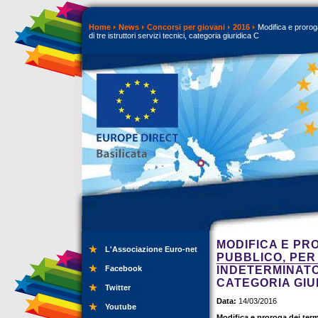
Home
News
Concorsi per giovani
2016
Modifica e proroga
di tre istruttori servizi tecnici, categoria giuridica C
MODIFICA E PR
L'Associazione Euro-net
PUBBLICO, PER
Facebook
INDETERMINATO 
CATEGORIA GIU
Twitter
Data:
14/03/2016
Youtube
Modifica e proroga dei term