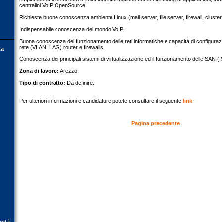
centralini VoIP OpenSource.
Richieste buone conoscenza ambiente Linux (mail server, file server, firewall, clusterin
Indispensabile conoscenza del mondo VoIP.
Buona conoscenza del funzionamento delle reti informatiche e capacità di configuraz
rete (VLAN, LAG) router e firewalls.
ta
Conoscenza dei principali sistemi di virtualizzazione ed il funzionamento delle SAN 
Zona di lavoro:
Arezzo.
Tipo di contratto:
Da definire.
Per ulteriori informazioni e candidature potete consultare il seguente
link
.
Pagina precedente
orità