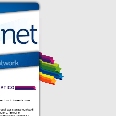
MATICO
l settore informatico un
e quali assistenza tecnica di
uters, firewell o
ualizzazione, telefonia e