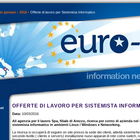
er giovani
2016
Offerte di lavoro per Sistemista Informatico
OFFERTE DI LAVORO PER SISTEMISTA INFOR
net
Data:
10/03/2016
Ali agenzia per il lavoro Spa, filiale di Arezzo, ricerca per conto di azienda ne
sistemista informatico in ambienti Linux / Windows e Networking.
La risorsa si occuperà di seguire on site presso la sede dei clienti, attività sistemich
secondo livello ( clients e servers) installazione nuovi apparati di rete come switch, ro
l'implementazione di nuove soluzioni informatiche come clustering di applicazioni, virt