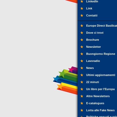
LinkedIn
Link
Contatti
Europe Direct Basilica
Dove ci trovi
Brochure
Newsletter
Buongiorno Regione
Lavoradio
News
Ultimi aggiornamenti
22 minuti
Un libro per l'Europa
Altre Newsletters
E-catalogues
Lotta alle Fake News
Politiche annuali e pri