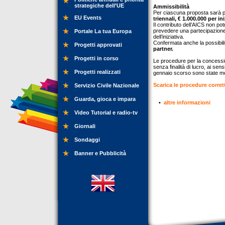
strategiche dell’UE
Ammissibilità
Per ciascuna proposta sarà po
EU Events
triennali, € 1.000.000 per in
Il contributo dell’AICS non po
prevedere una partecipazione m
Portale La tua Europa
dell’iniziativa.
Confermata anche la possibili
Progetti approvati
partner.
Progetti in corso
Le procedure per la concessione
senza finalità di lucro, ai se
Progetti realizzati
gennaio scorso sono state mo
Scarica le procedure corret
Servizio Civile Nazionale
Guarda, gioca e impara
•
altre informazioni
Video Tutorial e radio-tv
Giornali
Sondaggi
Banner e Pubblicità