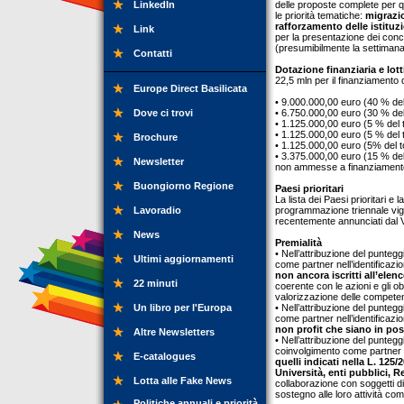
LinkedIn
delle proposte complete per q
le priorità tematiche:
migrazio
rafforzamento delle istituzi
Link
per la presentazione dei conc
(presumibilmente la settimana
Contatti
Dotazione finanziaria e lott
22,5 mln per il finanziamento de
Europe Direct Basilicata
• 9.000.000,00 euro (40 % del to
Dove ci trovi
• 6.750.000,00 euro (30 % del t
• 1.125.000,00 euro (5 % del to
• 1.125.000,00 euro (5 % del to
Brochure
• 1.125.000,00 euro (5% del tota
• 3.375.000,00 euro (15 % del 
Newsletter
non ammesse a finanziamento ne
Buongiorno Regione
Paesi prioritari
La lista dei Paesi prioritari e
Lavoradio
programmazione triennale vige
recentemente annunciati dal V
News
Premialità
• Nell’attribuzione del punteg
Ultimi aggiornamenti
come partner nell’identificazio
non ancora iscritti all’elen
22 minuti
coerente con le azioni e gli obi
valorizzazione delle competenz
Un libro per l'Europa
• Nell’attribuzione del punteg
come partner nell’identificazio
non profit che siano in poss
Altre Newsletters
• Nell’attribuzione del puntegg
coinvolgimento come partner nel
E-catalogues
quelli indicati nella L. 125
Università, enti pubblici, Reg
Lotta alle Fake News
collaborazione con soggetti d
sostegno alle loro attività com
Politiche annuali e priorità