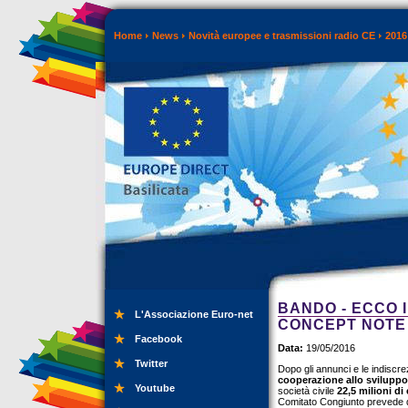
Home
News
Novità europee e trasmissioni radio CE
2016
BANDO - ECCO I
L'Associazione Euro-net
CONCEPT NOTE
Facebook
Data:
19/05/2016
Twitter
Dopo gli annunci e le indiscre
cooperazione allo sviluppo
Youtube
società civile
22,5 milioni di
Comitato Congiunto prevede du