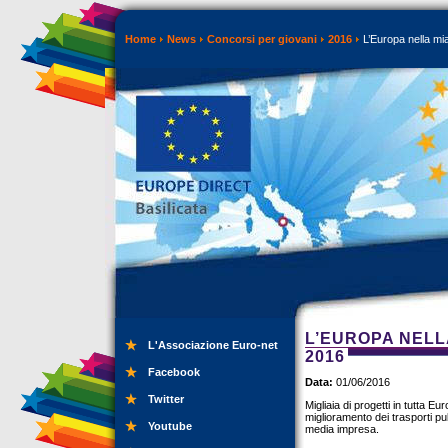
Home
News
Concorsi per giovani
2016
L’Europa nella mi
L’EUROPA NELL
L'Associazione Euro-net
2016
Facebook
Data:
01/06/2016
Twitter
Migliaia di progetti in tutta E
miglioramento dei trasporti pub
Youtube
media impresa.