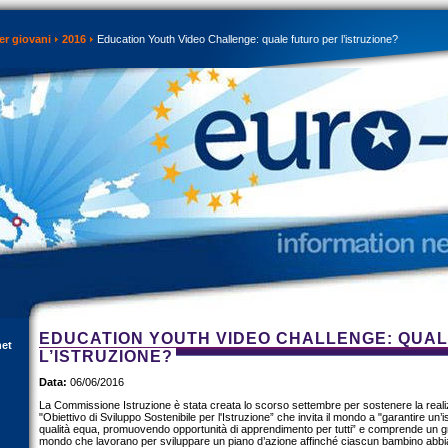
er giovani
2016
Education Youth Video Challenge: quale futuro per l’istruzione?
EDUCATION YOUTH VIDEO CHALLENGE: QUA
net
L’ISTRUZIONE?
Data:
06/06/2016
La Commissione Istruzione è stata creata lo scorso settembre per sostenere la reali
"Obiettivo di Sviluppo Sostenibile per l'Istruzione” che invita il mondo a "garantire un’
qualità equa, promuovendo opportunità di apprendimento per tutti” e comprende un gru
mondo che lavorano per sviluppare un piano d’azione affinché ciascun bambino abbia 