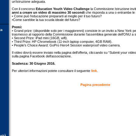
un’istruzione adeguata.
Con il concorso
Education Youth Video Challenge
la Commissione Istruzione invi
anni a creare un video di massimo 30 secondi
che risponda a una o entrambe le
• Come può l’educazione prepararti al meglio per il tuo futuro?
•Come sarebbe la tua scuola ideale del futuro?
Premi:
ta
• Grand prize: (disponibile solo per i maggiorenni) consiste in un invito a New York pe
trasmesso al rapporto della Commissione durante l’assemblea generale dell’ONU a 
• Second Prize: iPad mini (16GB, wifi).
• Third Prize: HP Chromebook (11-inch laptop computer, 4GB RAM).
• People’s Choice Award: GoPro Hero4 Session waterproof video camera.
Il video dovrà essere inviato nella pagina dell’offerta, cliccando su “Submit your video
sulla pagina Facebook dell’associazione.
Scadenza: 30 Giugno 2016.
Per ulteriori informazioni potete consultare il seguente
link
.
Pagina precedente
orità