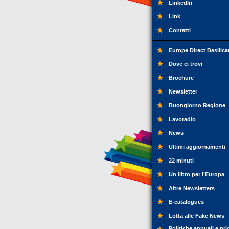
LinkedIn
Link
Contatti
Europe Direct Basilica
Dove ci trovi
Brochure
Newsletter
Buongiorno Regione
Lavoradio
News
Ultimi aggiornamenti
22 minuti
Un libro per l'Europa
Altre Newsletters
E-catalogues
Lotta alle Fake News
Politiche annuali e pri