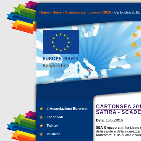
Home
News
Concorsi per giovani
2016
CartonSea 2016, p
CARTONSEA 201
L'Associazione Euro-net
SATIRA - SCADE
Facebook
Data:
16/06/2016
Twitter
SEA Gruppo s.r.l.
ha ideato
della salute e della sicurezza 
Youtube
alimentare, sulla qualità e sul