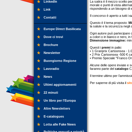
LinkedIn
La satira è il mezzo scelto pe
morale e punti di vista alternat
rispondendo a un bisogno di e
Link
Il concorso è aperto a tutti i
c
Contatti
Questo è il tema proposto:
Mi
la salute e la sicurezza negli 
Europe Direct Basilicata
Ogni autore può partecipare
Dove ci trovi
a colori o in bianco e nero, 
Dimensione immagine:
min
Brochure
Questi i
premi
in palio:
• 1 Granprix Cartoonsea - 1.
Newsletter
• 2 Prix Cartoonsea -500 € 
• Premio Speciale "Franco Or
Buongiorno Regione
Alcune delle opere inviate e 
Lavoradio
faranno parte del
catalogo
C
Il termine ultimo per l’ammiss
News
Per saperne di più visita il
sit
Ultimi aggiornamenti
22 minuti
Un libro per l'Europa
Altre Newsletters
E-catalogues
Lotta alle Fake News
Politiche annuali e priorità