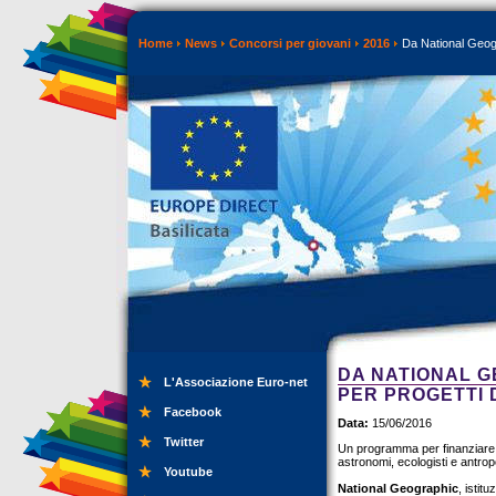
Home
News
Concorsi per giovani
2016
Da National Geogra
DA NATIONAL G
L'Associazione Euro-net
PER PROGETTI 
Facebook
Data:
15/06/2016
Twitter
Un programma per finanziare e 
astronomi, ecologisti e antropo
Youtube
National Geographic
, istit