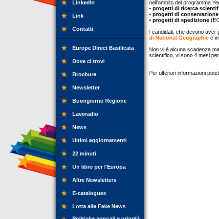
LinkedIn
nell’ambito del programma Yeg 
•
progetti di ricerca scientif
•
progetti di conservazion
Link
•
progetti di spedizione
(EC 
Contatti
I candidati, che devono aver 
di National Geographic
e in
Europe Direct Basilicata
Non vi è alcuna scadenza ma u
scientifico, vi sono 4 mesi p
Dove ci trovi
Per ulteriori informazioni pot
Brochure
Newsletter
Buongiorno Regione
Lavoradio
News
Ultimi aggiornamenti
22 minuti
Un libro per l'Europa
Altre Newsletters
E-catalogues
Lotta alle Fake News
Politiche annuali e priorità