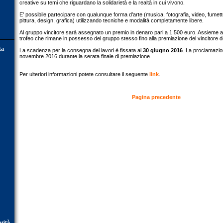
creative su temi che riguardano la solidarietà e la realtà in cui vivono.
E’ possibile partecipare con qualunque forma d’arte (musica, fotografia, video, fumett
pittura, design, grafica) utilizzando tecniche e modalità completamente libere.
Al gruppo vincitore sarà assegnato un premio in denaro pari a 1.500 euro. Assieme 
trofeo che rimane in possesso del gruppo stesso fino alla premiazione del vincitore 
ta
La scadenza per la consegna dei lavori è fissata al
30 giugno 2016
. La proclamazion
novembre 2016 durante la serata finale di premiazione.
Per ulteriori informazioni potete consultare il seguente
link
.
Pagina precedente
orità