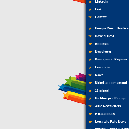
LinkedIn
Link
Contatti
Europe Direct Basilica
Dove ci trovi
Brochure
Newsletter
Buongiorno Regione
Lavoradio
News
Ultimi aggiornamenti
22 minuti
Un libro per l'Europa
Altre Newsletters
E-catalogues
Lotta alle Fake News
Politiche annuali e pri