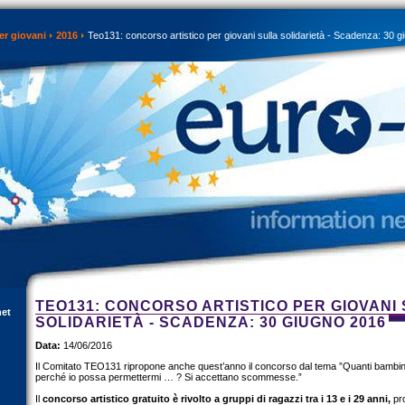
er giovani
2016
Teo131: concorso artistico per giovani sulla solidarietà - Scadenza: 30 
TEO131: CONCORSO ARTISTICO PER GIOVANI
net
SOLIDARIETÀ - SCADENZA: 30 GIUGNO 2016
Data:
14/06/2016
Il Comitato TEO131 ripropone anche quest’anno il concorso dal tema ”Quanti bambin
perché io possa permettermi … ? Si accettano scommesse.”
Il
concorso artistico gratuito è rivolto a gruppi di ragazzi tra i 13 e i 29 anni,
pro