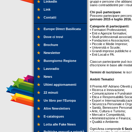
LinkedIn
gruppi e persone che abbiano i
siano contraddistinti per i risu
Link
Chi può partecipare
Possono partecipare percorsi/
Contatti
gennaio 2015 e luglio 2016.
Categorie di partecipanti:
Europe Direct Basilicata
• Formatori Professionisti;
• Enti e Agenzie formative;
Dove ci trovi
• Studi professionali associati
• Fondazioni e Associazioni;
• Piccole e Medie Imprese;
Brochure
• Università e Scuole;
• Grandi imprese pubbliche e 
Newsletter
• Enti Locali e PA.
Buongiorno Regione
Ciascun partecipante può iscr
d’iscrizione in base alle modal
Lavoradio
Termini di iscrizione:
le isc
News
Ambiti Tematici
Ultimi aggiornamenti
Il Premio AIF Adriano Olivett
• Ricerca e Innovazione;
22 minuti
• Comunicazione e Fundraisi
• Etica e Responsabilità Socia
Un libro per l'Europa
• Export e Internazionalizzazi
• Sicurezza Personale e Orga
• Sanità, Benessere Personal
Altre Newsletters
• Arte, Cultura e Turismo;
• Mercati e Competitività;
E-catalogues
• Amministrazione e Finanza;
• Qualità e Ambiente.
Lotta alle Fake News
Ogni Area comprende
6 Sezi
Politiche annuali e priorità