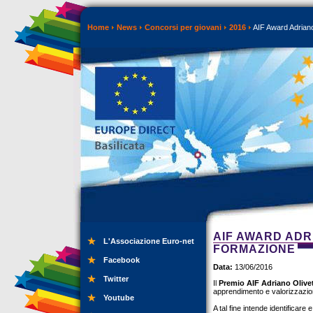
Home
News
Concorsi per giovani
2016
AIF Award Adriano 
AIF AWARD ADR
L'Associazione Euro-net
FORMAZIONE
Facebook
Data:
13/06/2016
Twitter
Il
Premio AIF Adriano Olivet
apprendimento e valorizzazion
Youtube
A tal fine intende identificare