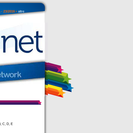
 - 23/2016
altre
B, C, D, E