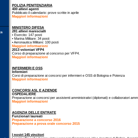
POLIZIA PENITENZIARIA
400 allievi agenti
Pubblicato il calendario: prove scritte in aprile
Maggiori informazioni
MINISTERO DIFESA
281 allievi marescialli
ta
• Esercito: 147 posti
• Marina Militare: 34 posti
• Aeronautica Militare: 100 posti
Maggiori informazioni
2013 volontari VFP4
Corso di preparazione al concorso per VFP4.
Maggiori informazioni
INFERMIERI E OSS
Infermieri
Corsi di preparazione ai concorsi per infermieri e OSS di Bologna e Potenza
Maggiori informazioni
CONCORSI ASL E AZIENDE
OSPEDALIERE
Preparazione ai concorsi per assistenti amministrativi (diplomati) e collaboratori ammin
Maggiori informazioni
AGENZIA DELLE ENTRATE
Funzionari laureati
Preparazione a concorso 2016
Preparazione a prova orale concorso 2015
I nostri 145 vincitori