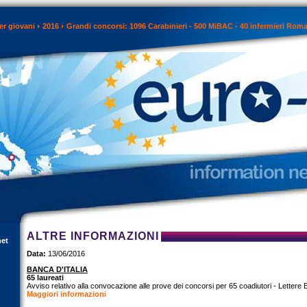
er giovani
2016
Grandi concorsi: 1096 Carabinieri - 500 MiBAC - 40 infermieri Roma
ALTRE INFORMAZIONI
net
Data:
13/06/2016
BANCA D'ITALIA
65 laureati
Avviso relativo alla convocazione alle prove dei concorsi per 65 coadiutori - Lettere 
Maggiori informazioni