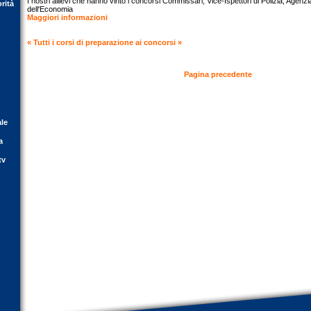
I nostri allievi che hanno vinto i concorsi Commissari, Vice-Ispettori di Polizia, Agenzi
orità
dell'Economia
Maggiori informazioni
« Tutti i corsi di preparazione ai concorsi »
Pagina precedente
ale
a
tv