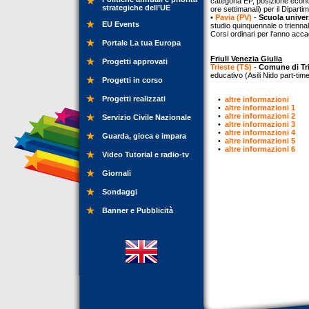
categoria EP, posizione econo
strategiche dell’UE
ore settimanali) per il Dipart
•
Pavia (PV)
-
Scuola univers
EU Events
studio quinquennale o triennale
Corsi ordinari per l'anno ac
Portale La tua Europa
Friuli Venezia Giulia
Progetti approvati
Trieste (TS)
-
Comune di Tr
educativo (Asili Nido part-tim
Progetti in corso
Progetti realizzati
•
altre informazioni
•
altre informazioni 1
•
altre informazioni 2
Servizio Civile Nazionale
•
altre informazioni 3
•
altre informazioni 4
Guarda, gioca e impara
•
altre informazioni 5
•
altre informazioni 6
Video Tutorial e radio-tv
Giornali
Sondaggi
Banner e Pubblicità