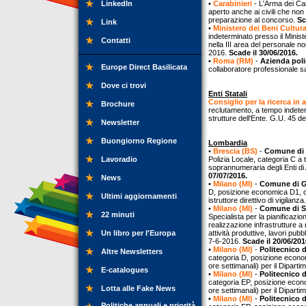
LinkedIn
•
Carabinieri
- L'Arma dei Car
aperto anche ai civili che non
preparazione al concorso.
Sc
Link
•
Ministero dei Beni Cultur
indeterminato presso il Minister
Contatti
nella III area del personale no
2016.
Scade il 30/06/2016.
•
Roma (RM)
-
Azienda poli
Europe Direct Basilicata
collaboratore professionale s
Dove ci trovi
Enti Statali
Consiglio per la ricerca in 
Brochure
reclutamento, a tempo indeterm
strutture dell'Ente. G.U. 45 d
Newsletter
Buongiorno Regione
Lombardia
•
Brescia (BS)
-
Comune di
Lavoradio
Polizia Locale, categoria C a
soprannumeraria degli Enti di
07/07/2016.
News
•
Milano (MI)
-
Comune di G
D, posizione economica D1, co
Ultimi aggiornamenti
istruttore direttivo di vigilan
•
Milano (MI)
-
Comune di S
22 minuti
Specialista per la pianificazio
realizzazione infrastrutture a
Un libro per l'Europa
attività produttive, lavori pub
7-6-2016.
Scade il 20/06/201
•
Milano (MI)
-
Politecnico 
Altre Newsletters
categoria D, posizione econom
ore settimanali) per il Dipar
E-catalogues
•
Milano (MI)
-
Politecnico 
categoria EP, posizione econo
Lotta alle Fake News
ore settimanali) per il Dipart
•
Milano (MI)
-
Politecnico 
Politiche annuali e priorità