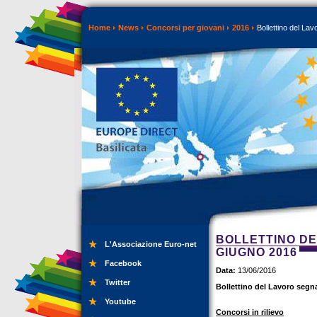
Home
News
Concorsi per giovani
2016
Bollettino del Lav
BOLLETTINO DE
L'Associazione Euro-net
GIUGNO 2016
Facebook
Data:
13/06/2016
Twitter
Bollettino del Lavoro segn
Youtube
Concorsi in rilievo