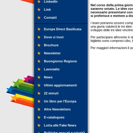
LinkedIn
Nel corso della prima giorn
saranno votate. Le idee con
Link
necessario presentarsi con
si preferisce e mettere a d
Contatti
I team potranno essere compo
una giuria valuterà le tre ide
Europe Direct Basilicata
sviluppo delle tre idee vincitric
Dove ci trovi
Per partecipare all’evento è obb
biglietto sono compresi cibo,
Brochure
Per maggiori informazioni è p
Newsletter
Buongiorno Regione
Lavoradio
News
Ultimi aggiornamenti
22 minuti
Un libro per l'Europa
Altre Newsletters
E-catalogues
Lotta alle Fake News
Politiche annuali e priorità