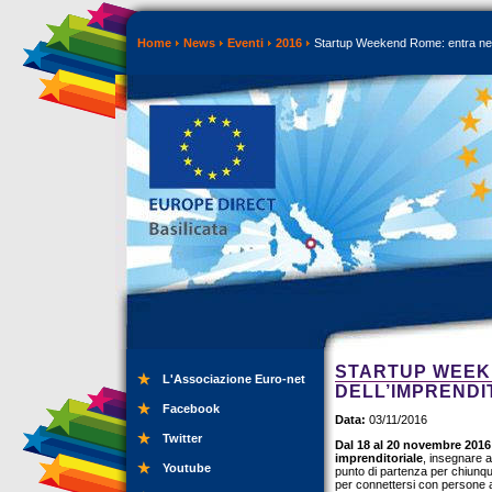
Home
News
Eventi
2016
Startup Weekend Rome: entra nel 
STARTUP WEEK
L'Associazione Euro-net
DELL’IMPRENDI
Facebook
Data:
03/11/2016
Twitter
Dal 18 al 20 novembre 2016
imprenditoriale
, insegnare a
Youtube
punto di partenza per chiunqu
per connettersi con persone a