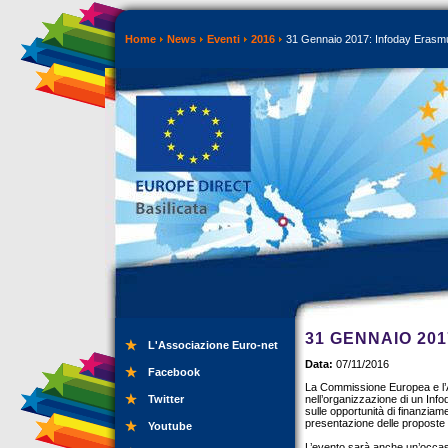
Home
News
Eventi
2016
31 Gennaio 2017: Infoday Erasmu
31 GENNAIO 20
L'Associazione Euro-net
Data:
07/11/2016
Facebook
La Commissione Europea e l’A
Twitter
nell’organizzazione di un Inf
sulle opportunità di finanziame
presentazione delle proposte e
Youtube
L’evento sarà anche un’occasio