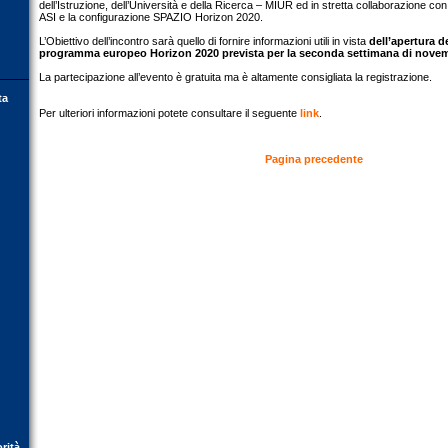
dell’Istruzione, dell’Università e della Ricerca – MIUR ed in stretta collaborazione con
ASI e la configurazione SPAZIO Horizon 2020.
L’Obiettivo dell’incontro sarà quello di fornire informazioni utili in vista
dell’apertura 
programma europeo Horizon 2020 prevista per la seconda settimana di nove
La partecipazione all’evento è gratuita ma è altamente consigliata la registrazione.
ta
Per ulteriori informazioni potete consultare il seguente
link
.
Pagina precedente
orità