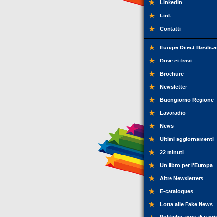
LinkedIn
Link
Contatti
Europe Direct Basilica
Dove ci trovi
Brochure
Newsletter
Buongiorno Regione
Lavoradio
News
Ultimi aggiornamenti
22 minuti
Un libro per l'Europa
Altre Newsletters
E-catalogues
Lotta alle Fake News
Politiche annuali e pri