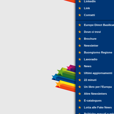
LinkedIn
Link
Contatti
Europe Direct Basilica
Dove ci trovi
Brochure
Newsletter
Buongiorno Regione
Lavoradio
News
Ultimi aggiornamenti
22 minuti
Un libro per l'Europa
Altre Newsletters
E-catalogues
Lotta alle Fake News
Politiche annuali e pri