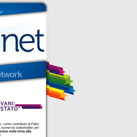
to”
OVANI:
ISTATO”
e, come contributo al Patto
à numerosi stakeholder per
rese nella lotta alla
o
.