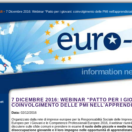
16
7 Dicembre 2016: Webinar “Patto per i giovani: coinvolgimento delle PMI nell’apprendista
7 DICEMBRE 2016: WEBINAR “PATTO PER I GI
net
COINVOLGIMENTO DELLE PMI NELL’APPREND
Data:
02/12/2016
Organizzato dalla rete di imprese europee per la Responsabilità Sociale delle Impres
Europeo per i Giovani e le Competenze Professionali Europee 2016, il webinar riunir
discutere sulle sfide comuni e prendere in esame
il ruolo delle piccole e medie imp
disoccupazione giovanile e il loro impegno nelle opportunità di apprendistat