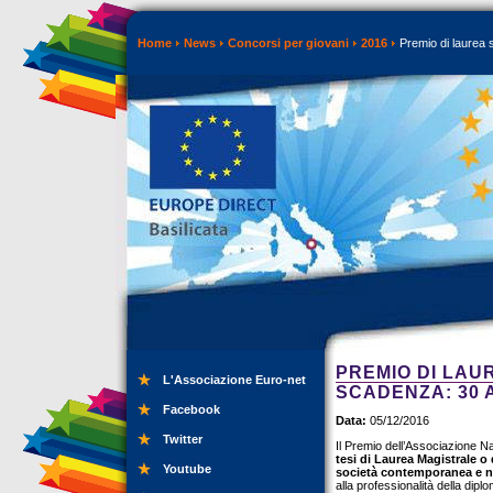
Home
News
Concorsi per giovani
2016
Premio di laurea s
PREMIO DI LAU
L'Associazione Euro-net
SCADENZA: 30 
Facebook
Data:
05/12/2016
Twitter
Il Premio dell’Associazione N
tesi di Laurea Magistrale o 
Youtube
società contemporanea e nel
alla professionalità della diplo