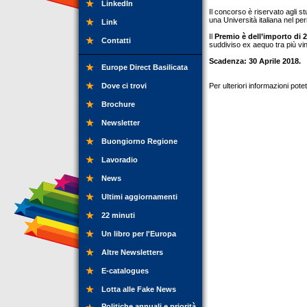
LinkedIn
Il concorso è riservato agli s
una Università italiana nel pe
Link
Il
Premio è dell’importo di 2
Contatti
suddiviso ex aequo tra più vinc
Scadenza: 30 Aprile 2018.
Europe Direct Basilicata
Dove ci trovi
Per ulteriori informazioni pot
Brochure
Newsletter
Buongiorno Regione
Lavoradio
News
Ultimi aggiornamenti
22 minuti
Un libro per l'Europa
Altre Newsletters
E-catalogues
Lotta alle Fake News
Politiche annuali e priorità