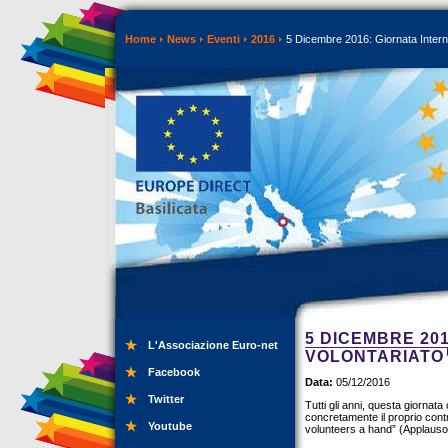
Home
News
Eventi
2016
5 Dicembre 2016: Giornata Interna
5 DICEMBRE 20
L'Associazione Euro-net
VOLONTARIATO
Facebook
Data:
05/12/2016
Twitter
Tutti gli anni, questa giornata 
concretamente il proprio contr
Youtube
volunteers a hand” (Applauso 