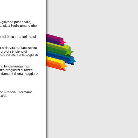
un giovane possa fare,
o, sia a livello umano che
 si è più stranieri ma si
nella vita e a fare scelte
uro di sé, pieno di
i iniziativa e la voglia di
enti fondamentali: non
nza pregiudizi di razza,
fondamenti di una maggiore
dor, Francia, Germania,
 USA.