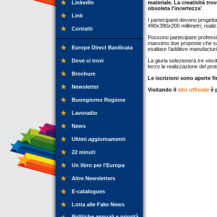
LinkedIn
materiale. La creatività tro
obsoleta l'incertezza
”.
Link
I partecipanti devono progetta
490x390x200 millimetri, reali
Contatti
Possono partecipare profession
massimo due proposte che saran
Europe Direct Basilicata
esaltare l’additive manufactur
Dove ci trovi
La giuria selezionerà tre vinc
terzo la realizzazione del prot
Brochure
Le iscrizioni sono aperte fi
Newsletter
Visitando il
sito ufficiale
è 
Buongiorno Regione
Lavoradio
News
Ultimi aggiornamenti
22 minuti
Un libro per l'Europa
Altre Newsletters
E-catalogues
Lotta alle Fake News
Politiche annuali e priorità