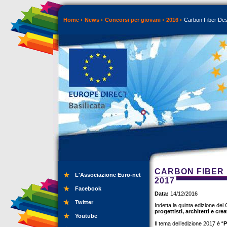
Home
News
Concorsi per giovani
2016
Carbon Fiber Des
CARBON FIBER 
L'Associazione Euro-net
2017
Facebook
Data:
14/12/2016
Twitter
Indetta la quinta edizione de
progettisti, architetti e cr
Youtube
Il tema dell’edizione 2017 è “
P