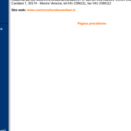
Candiani 7, 30174 - Mestre Venezia, tel 041-2386111, fax 041-2386112
Sito web:
www.centroculturalecandiani.it.
Pagina precedente
ta
orità