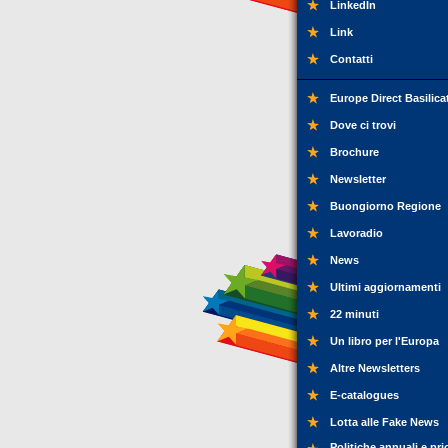
LinkedIn
Link
Contatti
Europe Direct Basilica
Dove ci trovi
Brochure
Newsletter
Buongiorno Regione
Lavoradio
News
Ultimi aggiornamenti
22 minuti
Un libro per l'Europa
Altre Newsletters
E-catalogues
Lotta alle Fake News
Politiche annuali e pri