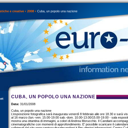
istiche e creative
2008
Cuba, un popolo una nazione
CUBA, UN POPOLO UNA NAZIONE
net
Data:
31/01/2008
Cuba, un popolo una nazione
L’esposizione fotografica sarà inaugurata venerdì 8 febbraio alle ore 18.30 e sarà visit
al 16 marzo (lun.-ven. 15.00-19.00 sab.-dom. 10.00-13.00/15.00-19.00 - sala esposit
mostra una ottantina di immagini, a colori di Andrea Morucchio. Il Candiani accompag
cinematografiche con momenti di approfondimento. E' possibile scaricare il calendari
collaterali dal sito www.centroculturalecandiani.it.Per ulteriori informazioni: Centro Cu