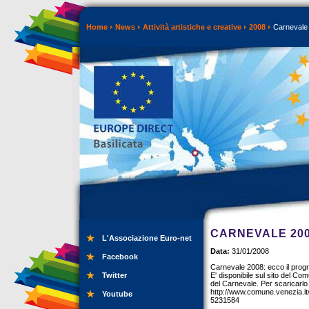
Home
News
Attività artistiche e creative
2008
Carnevale 
CARNEVALE 200
L'Associazione Euro-net
Data:
31/01/2008
Facebook
Carnevale 2008: ecco il pro
Twitter
E' disponibile sul sito del Co
del Carnevale. Per scaricarlo c
http://www.comune.venezia.i
Youtube
5231584