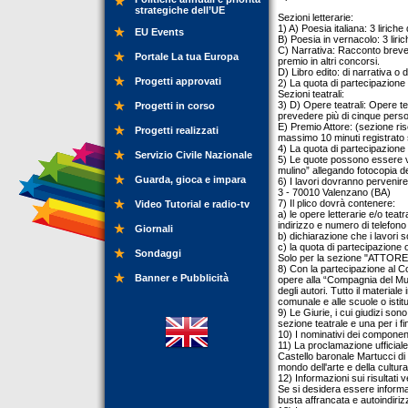
strategiche dell’UE
Sezioni letterarie:
1) A) Poesia italiana: 3 lirich
EU Events
B) Poesia in vernacolo: 3 liri
C) Narrativa: Racconto breve i
Portale La tua Europa
premio in altri concorsi.
D) Libro edito: di narrativa o 
Progetti approvati
2) La quota di partecipazione 
Sezioni teatrali:
3) D) Opere teatrali: Opere te
Progetti in corso
prevedere più di cinque pers
E) Premio Attore: (sezione ri
Progetti realizzati
massimo 10 minuti registrato
4) La quota di partecipazione 
Servizio Civile Nazionale
5) Le quote possono essere ve
mulino” allegando fotocopia 
Guarda, gioca e impara
6) I lavori dovranno pervenire
3 - 70010 Valenzano (BA)
7) Il plico dovrà contenere:
Video Tutorial e radio-tv
a) le opere letterarie e/o teatr
indirizzo e numero di telefono
Giornali
b) dichiarazione che i lavori 
c) la quota di partecipazione 
Sondaggi
Solo per la sezione "ATTORE" 
8) Con la partecipazione al Co
Banner e Pubblicità
opere alla “Compagnia del Muli
degli autori. Tutto il materiale
comunale e alle scuole o istitu
9) Le Giurie, i cui giudizi sono
sezione teatrale e una per i fina
10) I nominativi dei component
11) La proclamazione ufficial
Castello baronale Martucci di 
mondo dell'arte e della cultura
12) Informazioni sui risultat
Se si desidera essere informa
busta affrancata e autoindiriz