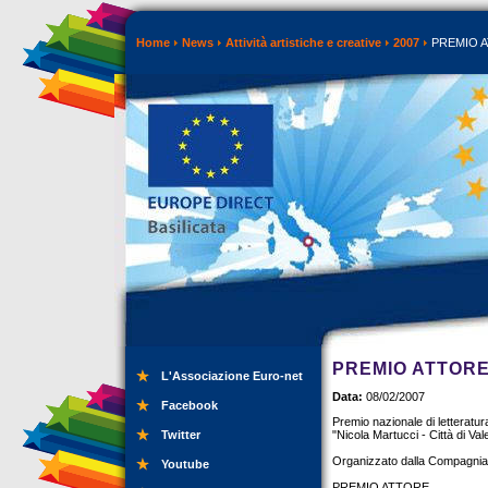
Home
News
Attività artistiche e creative
2007
PREMIO 
PREMIO ATTOR
L'Associazione Euro-net
Data:
08/02/2007
Facebook
Premio nazionale di letteratur
Twitter
"Nicola Martucci - Città di Va
Organizzato dalla Compagnia 
Youtube
PREMIO ATTORE