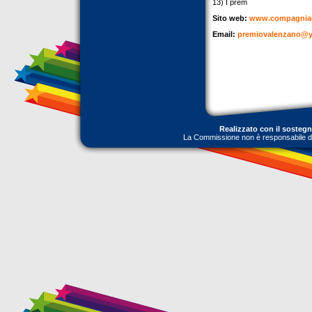
13) I prem
Sito web:
www.compagniad
Email:
premiovalenzano@y
Realizzato con il sosteg
La Commissione non è responsabile dell