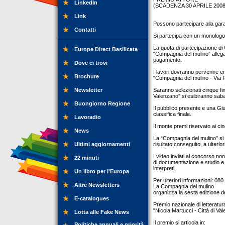
LinkedIn
(SCADENZA 30 APRILE 2008
Link
Possono partecipare alla gara
Contatti
Si partecipa con un monologo 
La quota di partecipazione di 
Europe Direct Basilicata
“Compagnia del mulino” allega
pagamento.
Dove ci trovi
I lavori dovranno pervenire ent
Brochure
“Compagnia del mulino - Via P
Newsletter
Saranno selezionati cinque fin
Valenzano” si esibiranno sabat
Buongiorno Regione
Il pubblico presente e una Giur
classifica finale.
Lavoradio
Il monte premi riservato ai cinq
News
La “Compagnia del mulino” si ri
Ultimi aggiornamenti
risultato conseguito, a ulterio
I video inviati al concorso no
22 minuti
di documentazione e studio e n
interpreti.
Un libro per l'Europa
Per ulteriori informazioni: 
Altre Newsletters
La Compagnia del mulino
organizza la sesta edizione d
E-catalogues
Premio nazionale di letteratur
"Nicola Martucci - Città di Va
Lotta alle Fake News
Il premio si articola in:
Politiche annuali e priorità