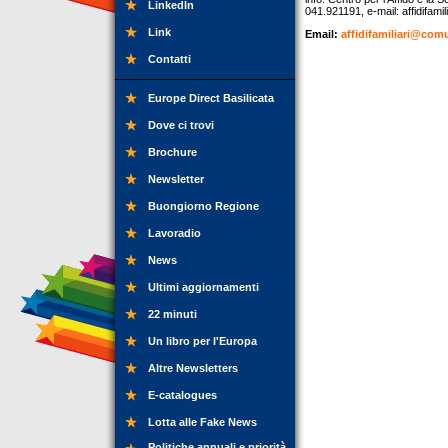
LinkedIn
041.921191, e-mail:
affidifam
Link
Email:
affidifamiliari@comu
Contatti
Europe Direct Basilicata
Dove ci trovi
Brochure
Newsletter
Buongiorno Regione
Lavoradio
News
Ultimi aggiornamenti
22 minuti
Un libro per l'Europa
Altre Newsletters
E-catalogues
Lotta alle Fake News
Politiche annuali e priorità