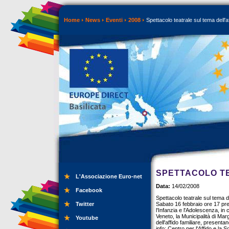
Home
News
Eventi
2008
Spettacolo teatrale sul tema dell'af
SPETTACOLO TE
L'Associazione Euro-net
Data:
14/02/2008
Facebook
Spettacolo teatrale sul tema de
Twitter
Sabato 16 febbraio ore 17 pre
l'Infanzia e l'Adolescenza, in 
Veneto, la Municipalità di Marg
Youtube
dell'affido familiare, present
info: Centro per l'Affido e la 