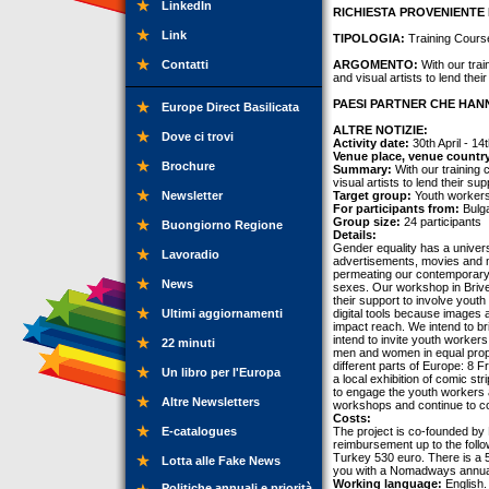
LinkedIn
RICHIESTA PROVENIENTE 
Link
TIPOLOGIA:
Training Cours
Contatti
ARGOMENTO:
With our trai
and visual artists to lend thei
PAESI PARTNER CHE HANN
Europe Direct Basilicata
ALTRE NOTIZIE:
Dove ci trovi
Activity date:
30th April - 14
Venue place, venue countr
Brochure
Summary:
With our training 
visual artists to lend their su
Newsletter
Target group:
Youth workers,
For participants from:
Bulga
Group size:
24 participants
Buongiorno Regione
Details:
Gender equality has a univers
Lavoradio
advertisements, movies and mor
permeating our contemporary c
News
sexes. Our workshop in Brivez
their support to involve yout
Ultimi aggiornamenti
digital tools because images ar
impact reach. We intend to b
intend to invite youth workers
22 minuti
men and women in equal propor
different parts of Europe: 8 
Un libro per l'Europa
a local exhibition of comic st
to engage the youth workers a
Altre Newsletters
workshops and continue to c
Costs:
E-catalogues
The project is co-founded b
reimbursement up to the follo
Turkey 530 euro. There is a 5
Lotta alle Fake News
you with a Nomadways annua
Working language:
English.
Politiche annuali e priorità