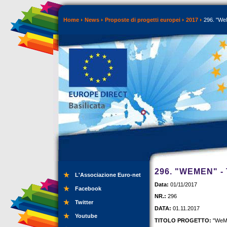
Home
News
Proposte di progetti europei
2017
296. "WeM
296. "WEMEN" 
L'Associazione Euro-net
Data:
01/11/2017
Facebook
NR.:
296
Twitter
DATA:
01.11.2017
Youtube
TITOLO PROGETTO:
"WeM