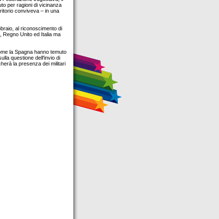
o per ragioni di vicinanza
rritorio conviveva – in una
braio, al riconoscimento di
a, Regno Unito ed Italia ma
 come la Spagna hanno temuto
lla questione dell'invio di
herà la presenza dei militari