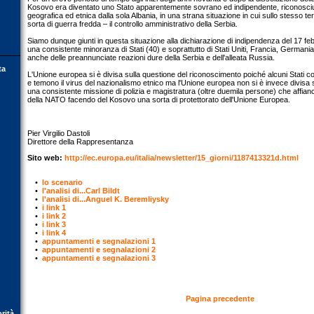
Kosovo era diventato uno Stato apparentemente sovrano ed indipendente, riconosciut
geografica ed etnica dalla sola Albania, in una strana situazione in cui sullo stesso te
sorta di guerra fredda – il controllo amministrativo della Serbia.
Siamo dunque giunti in questa situazione alla dichiarazione di indipendenza del 17 feb
una consistente minoranza di Stati (40) e soprattutto di Stati Uniti, Francia, Germani
anche delle preannunciate reazioni dure della Serbia e dell'alleata Russia.
ta
L'Unione europea si è divisa sulla questione del riconoscimento poiché alcuni Stati
e temono il virus del nazionalismo etnico ma l'Unione europea non si è invece divisa su
una consistente missione di polizia e magistratura (oltre duemila persone) che affianc
della NATO facendo del Kosovo una sorta di protettorato dell'Unione Europea.
Pier Virgilio Dastoli
Direttore della Rappresentanza
Sito web:
http://ec.europa.eu/italia/newsletter/15_giorni/1187413321d.html
•
lo scenario
•
l'analisi di...Carl Bildt
•
l'analisi di...Anguel K. Beremliysky
•
i link 1
•
i link 2
•
i link 3
•
i link 4
•
appuntamenti e segnalazioni 1
•
appuntamenti e segnalazioni 2
•
appuntamenti e segnalazioni 3
Pagina precedente
orità