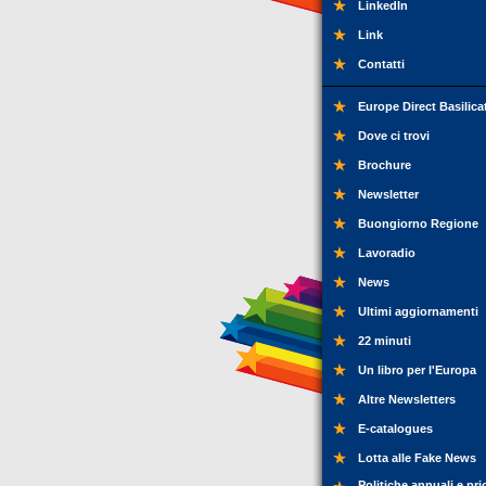
LinkedIn
Link
Contatti
Europe Direct Basilica
Dove ci trovi
Brochure
Newsletter
Buongiorno Regione
Lavoradio
News
Ultimi aggiornamenti
22 minuti
Un libro per l'Europa
Altre Newsletters
E-catalogues
Lotta alle Fake News
Politiche annuali e pri