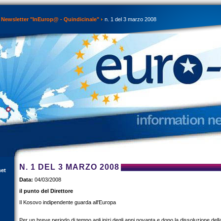
Newsletter "InEurop@ - Quindicinale"
n. 1 del 3 marzo 2008
N. 1 DEL 3 MARZO 2008
net
Data:
04/03/2008
il punto del Direttore
Il Kosovo indipendente guarda all'Europa
Per un breve periodo di tempo agli inizi degli anni novanta e dopo la dissoluzione del