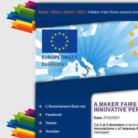
Home
News
Eventi
2017
A Maker Faire Roma saranno prese
A MAKER FAIR
L'Associazione Euro-net
INNOVATIVE PE
Facebook
Data:
27/11/2017
Twitter
Dal
1 al 3 dicembre
si terrà 
innovazione
e all’
impresa 4
Youtube
startupper.