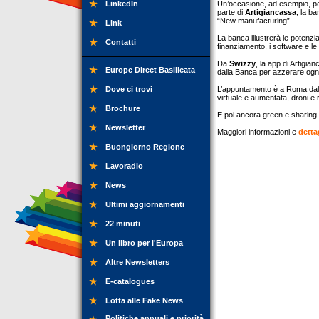
LinkedIn
Un’occasione, ad esempio, pe
parte di
Artigiancassa
, la b
“New manufacturing”.
Link
La banca illustrerà le potenzi
Contatti
finanziamento, i software e le
Da
Swizzy
, la app di Artigia
Europe Direct Basilicata
dalla Banca per azzerare ogni
Dove ci trovi
L’appuntamento è a Roma dall’1
virtuale e aumentata, droni e
Brochure
E poi ancora green e sharin
Newsletter
Maggiori informazioni e
detta
Buongiorno Regione
Lavoradio
News
Ultimi aggiornamenti
22 minuti
Un libro per l'Europa
Altre Newsletters
E-catalogues
Lotta alle Fake News
Politiche annuali e priorità