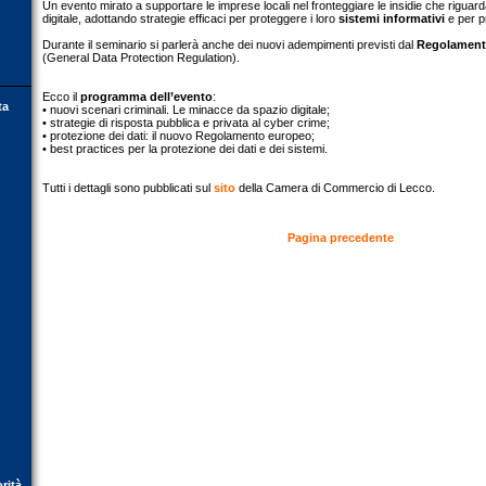
Un evento mirato a supportare le imprese locali nel fronteggiare le insidie che riguar
digitale, adottando strategie efficaci per proteggere i loro
sistemi informativi
e per p
Durante il seminario si parlerà anche dei nuovi adempimenti previsti dal
Regolament
(General Data Protection Regulation).
Ecco il
programma dell’evento
:
ta
• nuovi scenari criminali. Le minacce da spazio digitale;
• strategie di risposta pubblica e privata al cyber crime;
• protezione dei dati: il nuovo Regolamento europeo;
• best practices per la protezione dei dati e dei sistemi.
Tutti i dettagli sono pubblicati sul
sito
della Camera di Commercio di Lecco.
Pagina precedente
orità