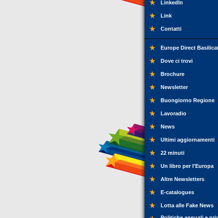
LinkedIn
Link
Contatti
Europe Direct Basilica
Dove ci trovi
Brochure
Newsletter
Buongiorno Regione
Lavoradio
News
Ultimi aggiornamenti
22 minuti
Un libro per l'Europa
Altre Newsletters
E-catalogues
Lotta alle Fake News
Politiche annuali e pri