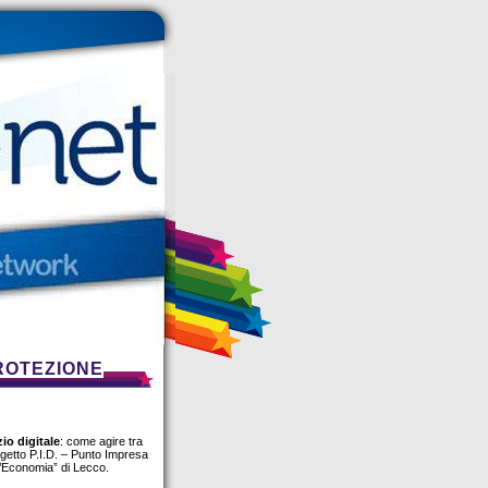
PROTEZIONE
io digitale
: come agire tra
rogetto P.I.D. – Punto Impresa
l’Economia” di Lecco.