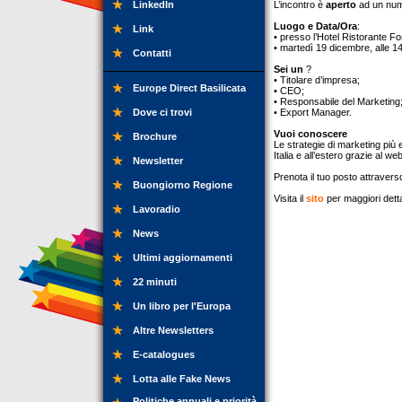
LinkedIn
L’incontro è
aperto
ad un nu
Luogo e Data/Ora
:
Link
• presso l’Hotel Ristorante Fo
• martedì 19 dicembre, alle 14
Contatti
Sei un
?
• Titolare d’impresa;
Europe Direct Basilicata
• CEO;
• Responsabile del Marketing
Dove ci trovi
• Export Manager.
Vuoi conoscere
Brochure
Le strategie di marketing più e
Italia e all’estero grazie al we
Newsletter
Prenota il tuo posto attravers
Buongiorno Regione
Visita il
sito
per maggiori detta
Lavoradio
News
Ultimi aggiornamenti
22 minuti
Un libro per l'Europa
Altre Newsletters
E-catalogues
Lotta alle Fake News
Politiche annuali e priorità