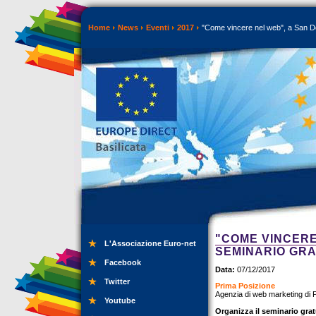
Home
News
Eventi
2017
"Come vincere nel web", a San Don
"COME VINCERE 
L'Associazione Euro-net
SEMINARIO GRA
Facebook
Data:
07/12/2017
Twitter
Prima Posizione
Agenzia di web marketing di P
Youtube
Organizza il seminario grat