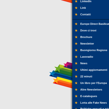
LinkedIn
Link
Contatti
Europe Direct Basilica
Dove ci trovi
Brochure
Newsletter
Buongiorno Regione
Lavoradio
News
Ultimi aggiornamenti
22 minuti
Un libro per l'Europa
Altre Newsletters
E-catalogues
Lotta alle Fake News
Politiche annuali e pri