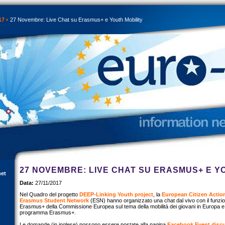
17
27 Novembre: Live Chat su Erasmus+ e Youth Mobility
27 NOVEMBRE: LIVE CHAT SU ERASMUS+ E Y
net
Data:
27/11/2017
Nel Quadro del progetto
DEEP-Linking Youth project
, la
European Citizen Actio
Erasmus Student Network
(ESN) hanno organizzato una chat dal vivo con il funzion
Erasmus+ della Commissione Europea sul tema della mobilità dei giovani in Europa e l
programma Erasmus+.
Le domande (in inglese) possono essere postate alla pagina
Facebook Event disc