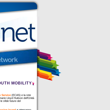
OUTH MOBILITY
n Service
(ECAS) e la rete
ario Lloyd Huitson dell’Unità
e sfide future del
ussion board
e otterranno