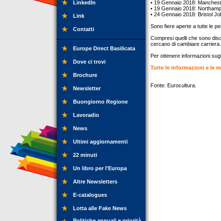
LinkedIn
• 19 Gennaio 2018: Manchest
• 19 Gennaio 2018: Northamp
• 24 Gennaio 2018: Bristol Jo
Link
Sono fiere aperte a tutte le pe
Contatti
Compresi quelli che sono disocc
cercano di cambiare carriera.
Europe Direct Basilicata
Per ottenere informazioni sugl
Dove ci trovi
Tutte le informazioni e le 
Brochure
Fonte: Eurocultura.
Newsletter
Buongiorno Regione
Lavoradio
News
Ultimi aggiornamenti
22 minuti
Un libro per l'Europa
Altre Newsletters
E-catalogues
Lotta alle Fake News
Politiche annuali e priorità