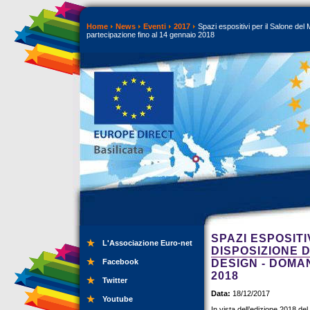
Home
News
Eventi
2017
Spazi espositivi per il Salone de
partecipazione fino al 14 gennaio 2018
SPAZI ESPOSITI
L'Associazione Euro-net
DISPOSIZIONE 
Facebook
DESIGN - DOMA
2018
Twitter
Data:
18/12/2017
Youtube
In vista dell’edizione 2018 del