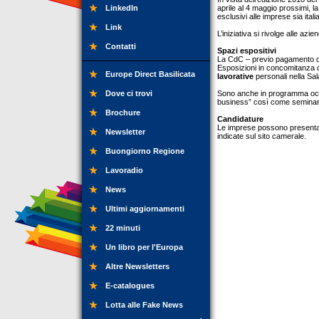
LinkedIn
aprile al 4 maggio prossimi, l
esclusivi alle imprese sia it
Link
L’iniziativa si rivolge alle azi
Contatti
Spazi espositivi
La CdC – previo pagamento di
Esposizioni in concomitanza co
Europe Direct Basilicata
lavorative
personali nella Sa
Dove ci trovi
Sono anche in programma occas
business” così come seminari d
Brochure
Candidature
Le imprese possono presenta
Newsletter
indicate sul sito camerale.
Buongiorno Regione
Lavoradio
News
Ultimi aggiornamenti
22 minuti
Un libro per l'Europa
Altre Newsletters
E-catalogues
Lotta alle Fake News