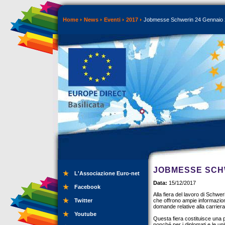
Home
News
Eventi
2017
Jobmesse Schwerin 24 Gennaio
JOBMESSE SCHW
L'Associazione Euro-net
Data:
15/12/2017
Facebook
Alla fiera del lavoro di Schwer
Twitter
che offrono ampie informazioni
domande relative alla carriera
Youtube
Questa fiera costituisce una p
nonché per i diplomati e le uni