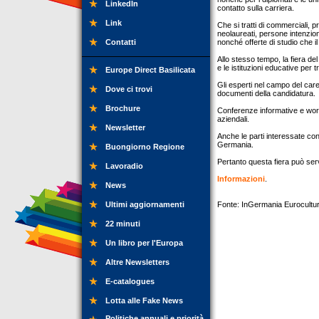
LinkedIn
contatto sulla carriera.
Link
Che si tratti di commerciali, p
neolaureati, persone intenzio
Contatti
nonché offerte di studio che i
Allo stesso tempo, la fiera del
e le istituzioni educative per t
Europe Direct Basilicata
Gli esperti nel campo del car
Dove ci trovi
documenti della candidatura.
Brochure
Conferenze informative e work
aziendali.
Newsletter
Anche le parti interessate co
Germania.
Buongiorno Regione
Pertanto questa fiera può ser
Lavoradio
Informazioni
.
News
Ultimi aggiornamenti
Fonte: InGermania Eurocultur
22 minuti
Un libro per l'Europa
Altre Newsletters
E-catalogues
Lotta alle Fake News
Politiche annuali e priorità