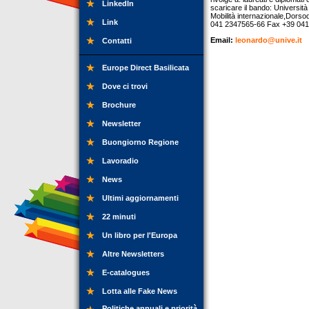
LinkedIn
scaricare il bando: Universit
Mobilità internazionale,Dorso
Link
041 2347565-66 Fax +39 041
Email:
leonardo@unive.it
Contatti
Europe Direct Basilicata
Dove ci trovi
Brochure
Newsletter
Buongiorno Regione
Lavoradio
News
Ultimi aggiornamenti
22 minuti
Un libro per l'Europa
Altre Newsletters
E-catalogues
Lotta alle Fake News
Politiche annuali e priorità