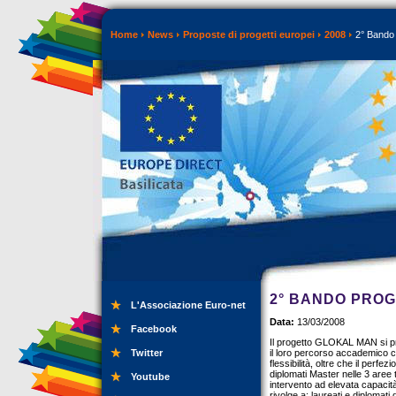
Home
News
Proposte di progetti europei
2008
2° Bando 
2° BANDO PROG
L'Associazione Euro-net
Data:
13/03/2008
Facebook
Il progetto GLOKAL MAN si pro
Twitter
il loro percorso accademico co
flessibilità, oltre che il perf
diplomati Master nelle 3 aree 
Youtube
intervento ad elevata capacit
rivolge a: laureati e diplomat