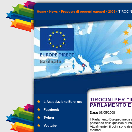
Home
News
Proposte di progetti europei
2008
TIROCIN
TIROCINI PER 
L'Associazione Euro-net
PARLAMENTO 
Facebook
Data:
05/05/2008
Twitter
Il Parlamento Europeo mette a 
possesso della qualifica di int
Youtube
Attualmente i tirocini sono ris
membri.