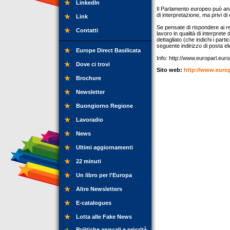
LinkedIn
Il Parlamento europeo può anc
di interpretazione, ma privi d
Link
Se pensate di rispondere ai req
Contatti
lavoro in qualità di interpret
dettagliato (che indichi i parti
seguente indirizzo di posta el
Europe Direct Basilicata
Info: http://www.europarl.eur
Dove ci trovi
Sito web:
http://www.europ
Brochure
Newsletter
Buongiorno Regione
Lavoradio
News
Ultimi aggiornamenti
22 minuti
Un libro per l'Europa
Altre Newsletters
E-catalogues
Lotta alle Fake News
Politiche annuali e priorità