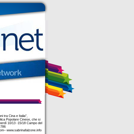
i tra Cina e Italia”,
blica Popolare Cinese, che si
venerdì 10/13 -15/18 Campo del
4786
om– www.sabrinafalzone.info