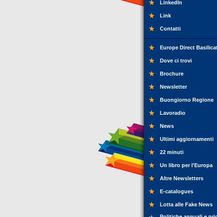
LinkedIn
Link
Contatti
Europe Direct Basilica
Dove ci trovi
Brochure
Newsletter
Buongiorno Regione
Lavoradio
News
Ultimi aggiornamenti
22 minuti
Un libro per l'Europa
Altre Newsletters
E-catalogues
Lotta alle Fake News
Politiche annuali e pri