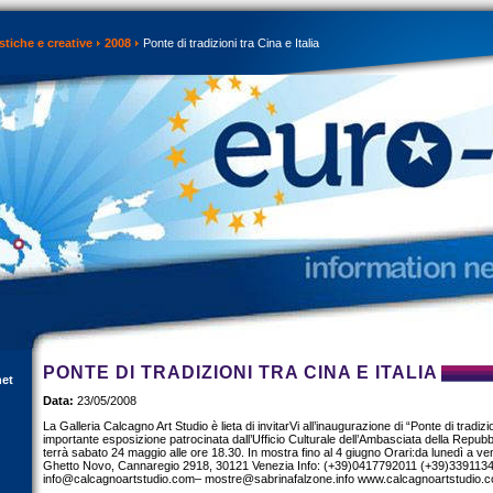
istiche e creative
2008
Ponte di tradizioni tra Cina e Italia
PONTE DI TRADIZIONI TRA CINA E ITALIA
net
Data:
23/05/2008
La Galleria Calcagno Art Studio è lieta di invitarVi all’inaugurazione di “Ponte di tradizion
importante esposizione patrocinata dall’Ufficio Culturale dell’Ambasciata della Repub
terrà sabato 24 maggio alle ore 18.30. In mostra fino al 4 giugno Orari:da lunedì a 
Ghetto Novo, Cannaregio 2918, 30121 Venezia Info: (+39)0417792011 (+39)339113
info@calcagnoartstudio.com
–
mostre@sabrinafalzone.info
www.calcagnoartstudio.c