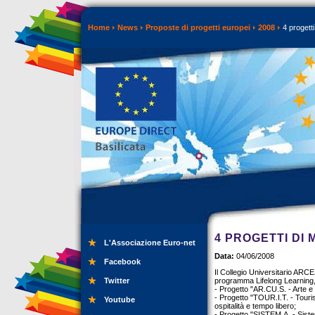
Home
News
Proposte di progetti europei
2008
4 progetti
4 PROGETTI DI 
L'Associazione Euro-net
Data:
04/06/2008
Facebook
Il Collegio Universitario ARCE
Twitter
programma Lifelong Learning, p
- Progetto "AR.CU.S. - Arte e Se
- Progetto "TOUR.I.T. - Touris
Youtube
ospitalità e tempo libero;
- Progetto "SISTEM.A. - Sistem