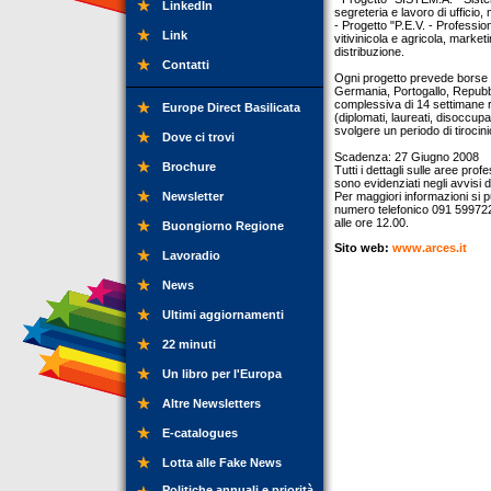
LinkedIn
segreteria e lavoro di ufficio,
- Progetto "P.E.V. - Profession
Link
vitivinicola e agricola, market
distribuzione.
Contatti
Ogni progetto prevede borse di 
Germania, Portogallo, Repubbl
complessiva di 14 settimane ri
Europe Direct Basilicata
(diplomati, laureati, disoccup
svolgere un periodo di tirocin
Dove ci trovi
Scadenza: 27 Giugno 2008
Brochure
Tutti i dettagli sulle aree profe
sono evidenziati negli avvisi d
Newsletter
Per maggiori informazioni si p
numero telefonico 091 599722 
alle ore 12.00.
Buongiorno Regione
Sito web:
www.arces.it
Lavoradio
News
Ultimi aggiornamenti
22 minuti
Un libro per l'Europa
Altre Newsletters
E-catalogues
Lotta alle Fake News
Politiche annuali e priorità